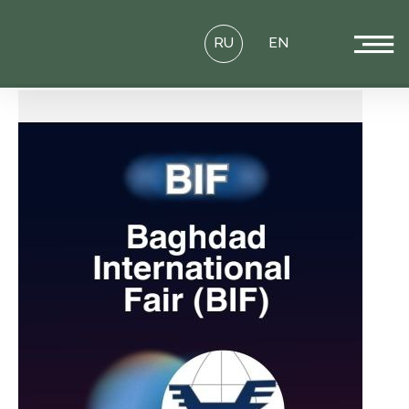
RU
EN
Мы едем в Багдад