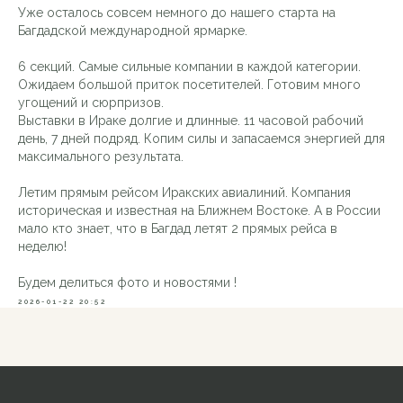
Уже осталось совсем немного до нашего старта на
Багдадской международной ярмарке.
6 секций. Самые сильные компании в каждой категории.
Ожидаем большой приток посетителей. Готовим много
VKontakte
О НАС
угощений и сюрпризов.
Выставки в Ираке долгие и длинные. 11 часовой рабочий
УСЛУГИ
Telegram
день, 7 дней подряд. Копим силы и запасаемся энергией для
максимального результата.
ПРЕИМУЩЕСТВА
НОВОСТИ
Летим прямым рейсом Иракских авиалиний. Компания
историческая и известная на Ближнем Востоке. А в России
БЛОГ
мало кто знает, что в Багдад летят 2 прямых рейса в
неделю!
КОНТАКТЫ
Будем делиться фото и новостями !
©Al Raied 2025
2026-01-22 20:52
Пользовательское соглашение
Политика конфиденциальности
Разработка сайта:
SVETLANA NENASHEVA