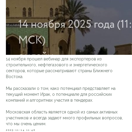
VKontakte
О НАС
УСЛУГИ
Telegram
ПРЕИМУЩЕСТВА
НОВОСТИ
БЛОГ
14 ноября прошел вебинар для экспортеров из
строительного, нефтегазового и энергетического
КОНТАКТЫ
секторов, которые рассматривают страны Ближнего
Востока.
©Al Raied 2025
Мы рассказали о том, како потенциал представляет на
Пользовательское соглашение
текущий момент Ирак, о потенциале для российских
Политика конфиденциальности
компаний и алгоритмах участия в тендерах.
Разработка сайта:
SVETLANA NENASHEVA
Московская область является одной из самых активных
участников и всегда задают много профильных вопросов,
что мы очень ценим.
2025-11-14 11:46