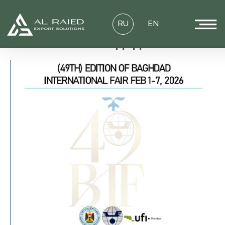
RU
EN
Выставка в Багдаде