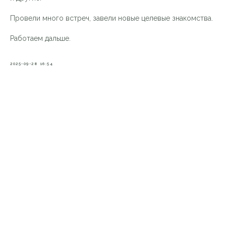
Провели много встреч, завели новые целевые знакомства.
Работаем дальше.
2025-09-28 16:54
VKontakte
О НАС
УСЛУГИ
Telegram
ПРЕИМУЩЕСТВА
НОВОСТИ
БЛОГ