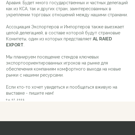
Аравия. Будет много государственных и частных делегаций
как из КСА, так и других стран, заинтересованных в
укреплении торговых отношений между нашими странами.
Ассоциация Экспортеров и Импортеров также выезжает
VKontakte
О НАС
целой делегацией, в составе которой будут страновые
Комитеты, один из которых представляет
AL RAIED
УСЛУГИ
Telegram
EXPORT
.
ПРЕИМУЩЕСТВА
Мы планируем посещение стендов ключевых
НОВОСТИ
экспортоориентированных игроков на рынке для
обеспечения компаниям комфортного выхода на новые
БЛОГ
рынки с нашими ресурсами.
КОНТАКТЫ
Если кто-то хочет увидеться и пообщаться вживую на
выставке - пишите нам!
©Al Raied 2025
04.07.2025
Пользовательское соглашение
Политика конфиденциальности
Разработка сайта:
SVETLANA NENASHEVA