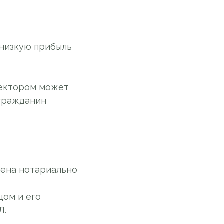
т низкую прибыль
ректором может
 гражданин
рена нотариально
цом и его
Л.