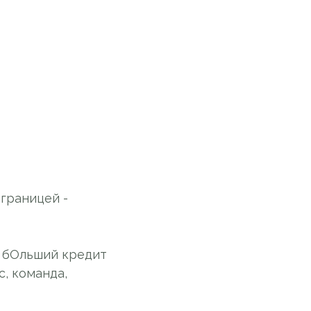
аграницей -
о бОльший кредит
с, команда,