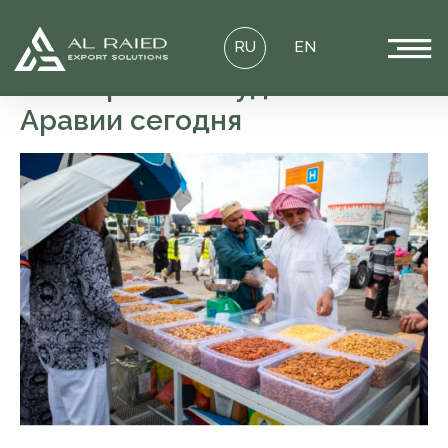
RU
EN
FMCG рынок Саудовской
Аравии сегодня