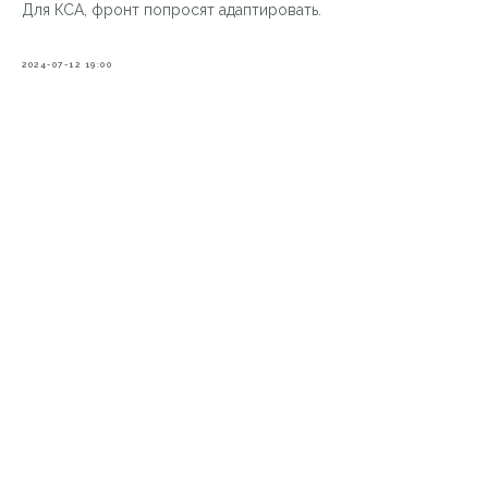
Для КСА, фронт попросят адаптировать.
2024-07-12 19:00
VKontakte
О НАС
УСЛУГИ
Telegram
ПРЕИМУЩЕСТВА
НОВОСТИ
БЛОГ
КОНТАКТЫ