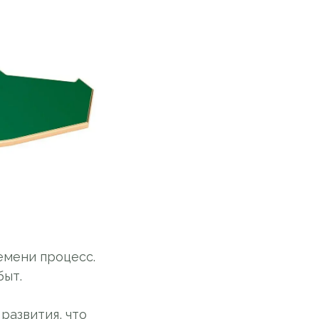
емени процесс.
быт.
развития, что