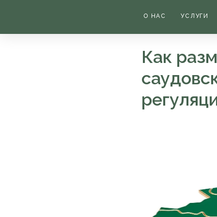
О НАС
УСЛУГИ
Как раз
саудовск
регуляци