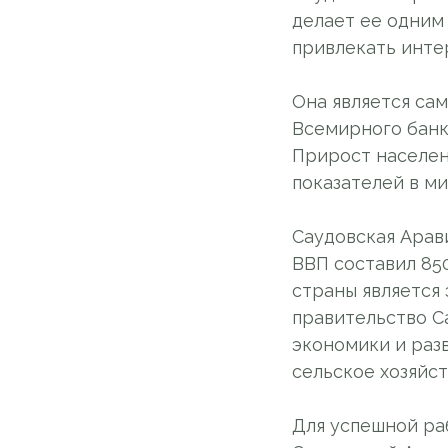
делает ее одним
привлекать интер
Она является са
Всемирного банка
Прирост населени
показателей в ми
Саудовская Арави
ВВП составил 85
страны является
правительство С
экономики и раз
сельское хозяйст
Для успешной ра