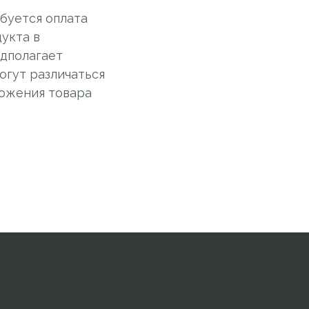
ебуется оплата
дукта в
едполагает
огут различаться
ложения товара