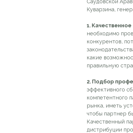
Саудовской Арав
Куварзина, генер
1. Качественное
необходимо пров
конкурентов, по
законодательств
какие возможнос
правильную стра
2. Подбор проф
эффективного сб
компетентного п
рынка, иметь уст
чтобы партнер б
Качественный па
дистрибуции прод