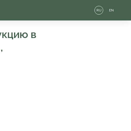
RU
EN
укцию в
,