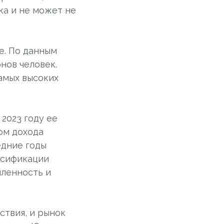
ка и не может не
е. По данным
нов человек.
самых высоких
 2023 году ее
ом дохода
едние годы
рсификации
шленность и
ствия, и рынок