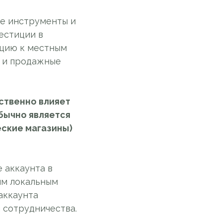
е инструменты и
естиции в
ацию к местным
е и продажные
ственно влияет
бычно является
еские магазины)
 аккаунта в
им локальным
аккаунта
 сотрудничества.