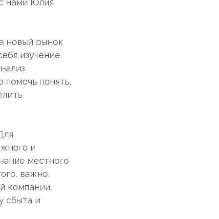
с нами Юлия
а новый рынок
себя изучение
анализ
 помочь понять,
елить
Для
ежного и
знание местного
ого, важно,
й компании.
у сбыта и