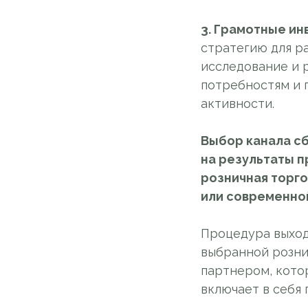
3. Грамотные ин
стратегию для ра
исследование и 
потребностям и 
активности.
Выбор канала с
на результаты п
розничная торго
или современно
Процедура выход
выбранной розни
партнером, кото
включает в себя 